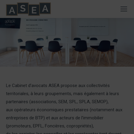
NOS PROCHAINES FORMATIONS
Formations
Jeudi 3 septembre 2026
Inscription par mail : secretariat@asea-avocats.com
WEBINAIRE GRATUIT (9h-10h)
Actualités juridiques de l'urbanisme
Le Cabinet d’avocats ASEA propose aux collectivités
territoriales, à leurs groupements, mais également à leurs
partenaires (associations, SEM, SPL, SPLA, SEMOP),
aux opérateurs économiques prestataires (notamment aux
entreprises de BTP) et aux acteurs de l’immobilier
(promoteurs, EPFL, Foncières, copropriétés),