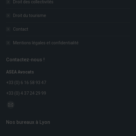
Droit des collectivités
Droit du tourisme
Contact
Mentions légales et confidentialité
Contactez-nous !
ASEA Avocats
+33 (0) 6 16 58 93 47
+33 (0) 4 37 24 29 99
Trouvez nous sur :
Mail
page
Nos bureaux à Lyon
opens
in