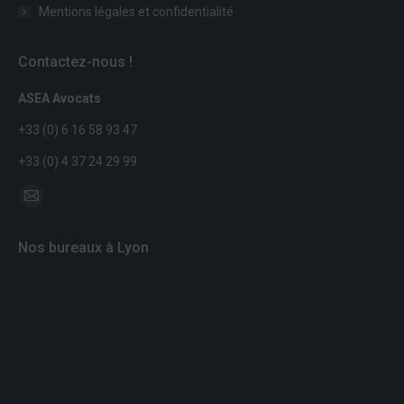
Mentions légales et confidentialité
Contactez-nous !
ASEA Avocats
+33 (0) 6 16 58 93 47
+33 (0) 4 37 24 29 99
Trouvez nous sur :
Mail
page
Nos bureaux à Lyon
opens
in
new
window