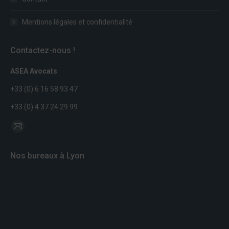
Mentions légales et confidentialité
Contactez-nous !
ASEA Avocats
+33 (0) 6 16 58 93 47
+33 (0) 4 37 24 29 99
Trouvez nous sur :
Mail
page
Nos bureaux à Lyon
opens
in
new
window