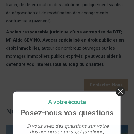
traiter, de détermination des solutions juridiquement viables,
de négociation et de modification des engagements
contractuels (avenant).
Ancien responsable juridique d’une entreprise de BTP,
M° Aldo SEVINO, Avocat spécialisé en droit public et en
droit immobilier,
auteur de nombreux ouvrages sur les
montages immobiliers publics et privés,
peut vous aider à
défendre vos intérêts tout au long du chantier.
Contactez-Nous
A votre écoute
Nos conseils juridiques associés
Posez-nous vos questions
Si vous avez des questions sur votre
dossier ou sur un sujet juridique,