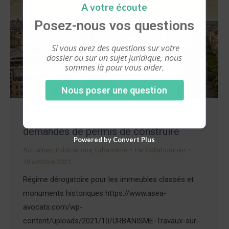
A votre écoute
Posez-nous vos questions
Si vous avez des questions sur votre
dossier ou sur un sujet juridique, nous
sommes là pour vous aider.
Nous poser une question
L’opposabilité des servitudes aux
demandes de permis de construire
Powered by Convert Plus
Actualités
,
Publications
,
Urbanisme
Par
Collaborateur
19 octobre 2021
Régime dérogatoire pour les immeubles classés et
monuments historiques https://www.asea-
avocats.com/wp-
content/uploads/2021/10/URBANISME-Travaux-sur-