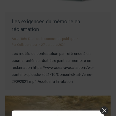
Les exigences du mémoire en
réclamation
Actualités
,
Droit de la commande publique
Par
Collaborateur
27 octobre 2021
Les motifs de contestation par référence à un
courrier antérieur doit être joint au mémoire en
réclamation https://www.asea-avocats.com/wp-
content/uploads/2021/10/Conseil-dEtat-7eme-
29092021.mp4 Accéder à l'invitation