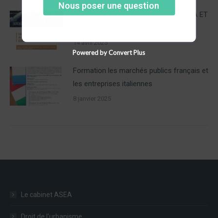
Nous poser une question
EXTRAIT VIDEO WEBINAIRE 3 AVRIL IA ET
DROIT PUBLIC
14 avril 2025
Powered by Convert Plus
Formation les marchés publics français et
les entreprises italiennes
8 janvier 2025
Le cabinet ASEA
Droit de l’urbanisme