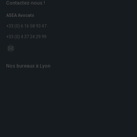
Contactez-nous !
ASEA Avocats
+33 (0) 6 16 58 93 47
+33 (0) 4 37 24 29 99
Trouvez nous sur :
Mail
page
Nos bureaux à Lyon
opens
in
new
window