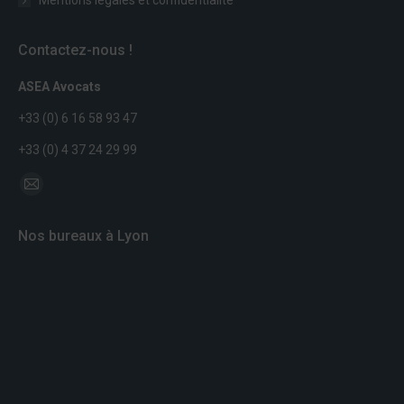
Mentions légales et confidentialité
Contactez-nous !
ASEA Avocats
+33 (0) 6 16 58 93 47
+33 (0) 4 37 24 29 99
Trouvez nous sur :
Mail
page
Nos bureaux à Lyon
opens
in
new
window