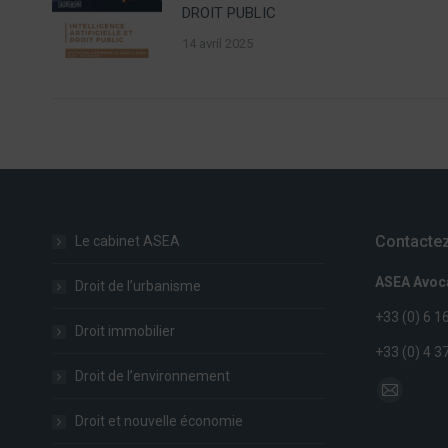
DROIT PUBLIC
14 avril 2025
Contactez
Le cabinet ASEA
ASEA Avoc
Droit de l’urbanisme
+33 (0) 6 1
Droit immobilier
+33 (0) 4 3
Droit de l’environnement
Trouvez nou
Mail
Droit et nouvelle économie
page