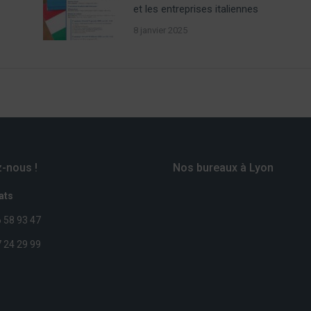
et les entreprises italiennes
8 janvier 2025
-nous !
Nos bureaux à Lyon
ats
6 58 93 47
7 24 29 99
s sur :