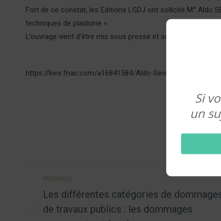
Fort de ce constat, les Editions LGDJ ont sollicité M° Aldo
techniques de plaidoirie ».
L’ouvrage vient d’être mis sous presse et sera commercialis
https://livre.fnac.com/a16841584/Aldo-Sevino-Guide-des-te
Si vo
un su
Categories:
Actu
Post
PREVIOUS
navigation
Les différentes catégories de dommage
de travaux publics : les dommages
Previous