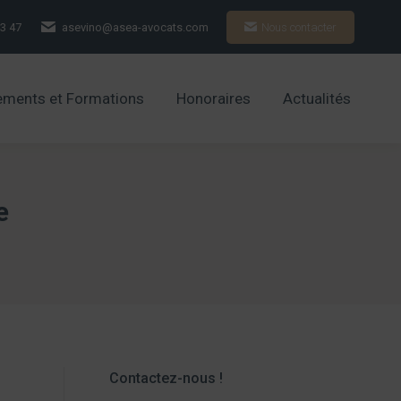
93 47
asevino@asea-avocats.com
Nous contacter
ements et Formations
Honoraires
Actualités
ements et Formations
Honoraires
Actualités
e
Contactez-nous !