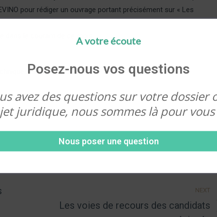
 SEVINO pour rédiger un ouvrage portant précisément sur « Les
é dans le courant de ce mois.
A votre écoute
Posez-nous vos questions
chniques-de-plaidoirie
us avez des questions sur votre dossier 
jet juridique, nous sommes là pour vous 
alités
,
Ouvrages
7 juin 2022
Nous poser une question
s
NEXT
Les voies de recours des candidats
Next