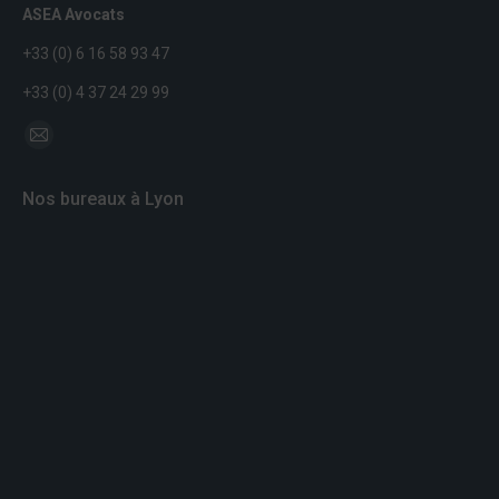
ASEA Avocats
+33 (0) 6 16 58 93 47
+33 (0) 4 37 24 29 99
Trouvez nous sur :
Mail
page
Nos bureaux à Lyon
opens
in
new
window