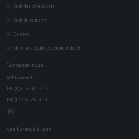
Droit des collectivités
Droit du tourisme
Contact
Mentions légales et confidentialité
Contactez-nous !
ASEA Avocats
+33 (0) 6 16 58 93 47
+33 (0) 4 37 24 29 99
Trouvez nous sur :
Mail
page
Nos bureaux à Lyon
opens