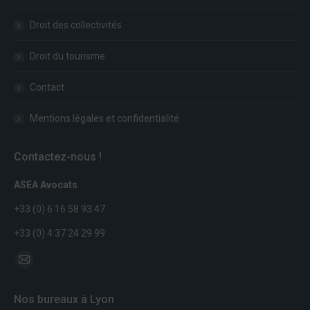
Droit des collectivités
Droit du tourisme
Contact
Mentions légales et confidentialité
Contactez-nous !
ASEA Avocats
+33 (0) 6 16 58 93 47
+33 (0) 4 37 24 29 99
Trouvez nous sur :
Mail
page
Nos bureaux à Lyon
opens