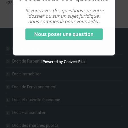
+33 (0) 4 37 24 29 99
Si vous avez des questions sur votre
dossier ou sur un sujet juridique,
nous sommes là pour vous aider.
Nous poser une question
Le cabinet ASEA
Droit de l’urbanisme
Powered by Convert Plus
Droit immobilier
Droit de l’environnement
Droit et nouvelle économie
Droit Franco-Italien
Droit des marchés publics